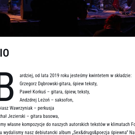
IO
B
ardziej, od lata 2019 roku jesteśmy kwintetem w składzie:
Grzegorz Dąbrowski-gitara, śpiew teksty,
Paweł Korkuś – gitara, śpiew, teksty,
Andzdrej Leżoń – saksofon,
iasz Wawrzyniak – perkusja
hał Jezierski – gitara basowa,
my własne kompozycje do naszych autorskich tekstów w klimatach F
ku wydalismy nasz debiutancki album „Sex&drugs&poezja śpiewna” N