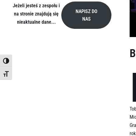
Jeżeli jesteś z zespołu i
NAPISZ DO
na stronie znajdują się
NAS
nieaktualne dane...
B
TOGGLE HIGH CONTRAST
TOGGLE FONT SIZE
Tob
Mic
Gra
ro