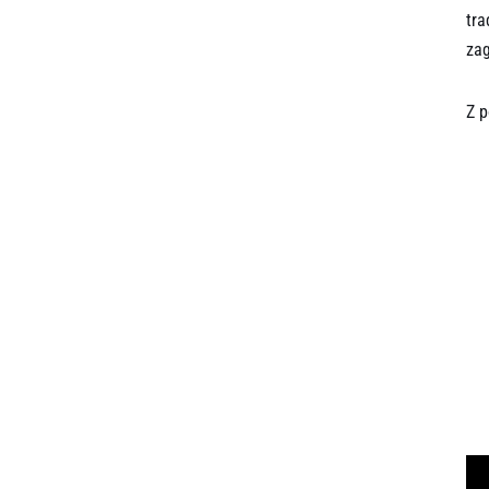
tra
zag
Z p
Z p