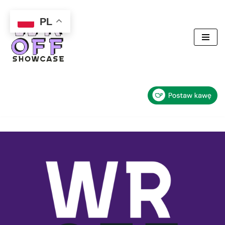
PL
Przejdź
do
treści