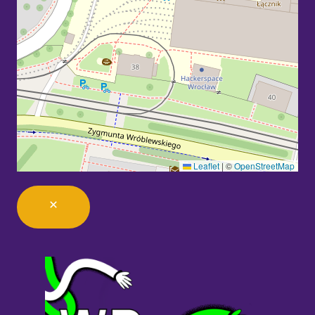
Leaflet
|
©
OpenStreetMap