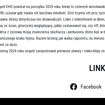
pół EHO powstał na początku 2024 roku, kiedy to czterech wrocławsk
 90, czasów gdy trwała ich burzliwa młodość. Dziś trzyma ich przy ży
ławie, której dotychczas nie doświadczyli. Lider z mikrofonem w dło
bę ze ścian, gitarzysta wyglądający, jakby zastanawiał się, czy riff, k
rca z życiową misją znalezienia słuchacza i perkusista, który bije w 
onicznego braku fejmu. Razem brzmią jak walka rapcore’u, nu metal
fem za dużo.
ienią 2024 roku zespół zarejestrował pierwsze utwory i video-klipy o
LINK
Facebook