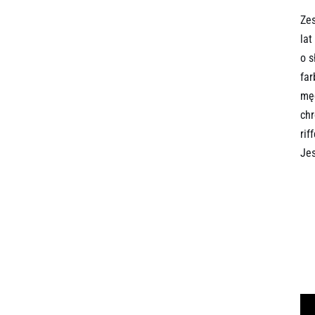
Zes
lat
o s
far
męd
chr
rif
Jes