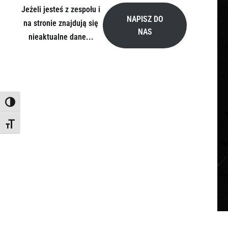
Jeżeli jesteś z zespołu i
NAPISZ DO
na stronie znajdują się
NAS
nieaktualne dane...
TOGGLE HIGH CONTRAST
TOGGLE FONT SIZE