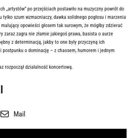
ich „artystów” po przejściach postawiło na muzyczny powrót do
ciu tylko szum wzmacniaczy, dawka solidnego pogłosu i marzenia
ni, malujący opowieści głosem tak surowym, że mógłby zdzierać
tóry zaraz zagra nie złamie jakiegoś prawa, basista o aurze
bębny z determinacją, jakby to one były przyczyną ich
u i postpunku o dominację – z chaosem, humorem i jednym
raz rozpoczął działalność koncertową.
I
Mail