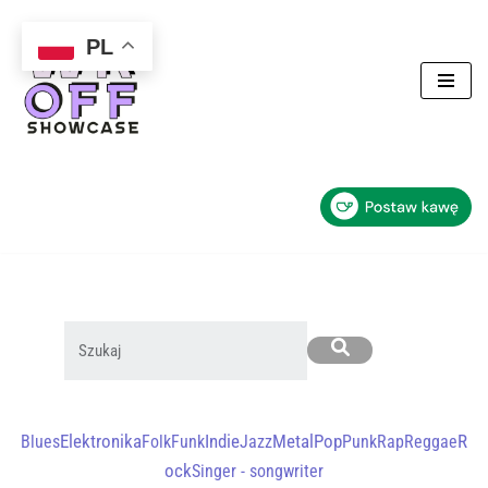
PL
Przejdź
do
treści
Search
R
Blues
Elektronika
Folk
Funk
Indie
Jazz
Metal
Pop
Punk
Rap
Reggae
ock
Singer - songwriter