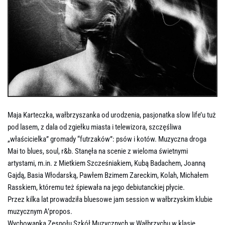
Maja Karteczka, wałbrzyszanka od urodzenia, pasjonatka slow life’u tuż
pod lasem, z dala od zgiełku miasta i telewizora, szczęśliwa
„właścicielka” gromady “futrzaków”: psów i kotów. Muzyczna droga
Mai to blues, soul, r&b. Stanęła na scenie z wieloma świetnymi
artystami, m.in. z Mietkiem Szcześniakiem, Kubą Badachem, Joanną
Gajdą, Basia Włodarską, Pawłem Bzimem Zareckim, Kolah, Michałem
Rasskiem, któremu też śpiewała na jego debiutanckiej płycie.
Przez kilka lat prowadziła bluesowe jam session w wałbrzyskim klubie
muzycznym A’propos.
Wychowanka Zespołu Szkół Muzycznych w Wałbrzychu w klasie