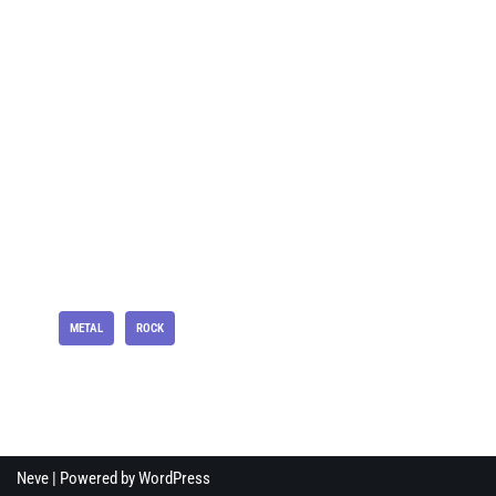
Tagi:
METAL
ROCK
Neve
| Powered by
WordPress