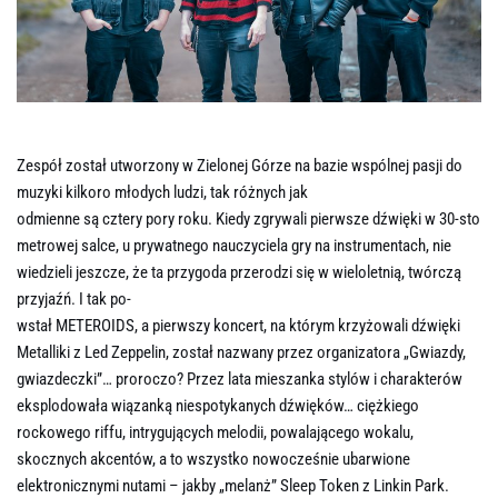
SONY DSC
Zespół został utworzony w Zielonej Górze na bazie wspólnej pasji do
muzyki kilkoro młodych ludzi, tak różnych jak
odmienne są cztery pory roku. Kiedy zgrywali pierwsze dźwięki w 30-sto
metrowej salce, u prywatnego nauczyciela gry na instrumentach, nie
wiedzieli jeszcze, że ta przygoda przerodzi się w wieloletnią, twórczą
przyjaźń. I tak po-
wstał METEROIDS, a pierwszy koncert, na którym krzyżowali dźwięki
Metalliki z Led Zeppelin, został nazwany przez organizatora „Gwiazdy,
gwiazdeczki”… proroczo? Przez lata mieszanka stylów i charakterów
eksplodowała wiązanką niespotykanych dźwięków… ciężkiego
rockowego riffu, intrygujących melodii, powalającego wokalu,
skocznych akcentów, a to wszystko nowocześnie ubarwione
elektronicznymi nutami – jakby „melanż” Sleep Token z Linkin Park.