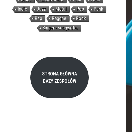
c
Indie
Jazz
Metal
Pop
Punk
h
Rock
Rap
Reggae
Singer - songwriter
STRONA GŁÓWNA
BAZY ZESPOŁÓW