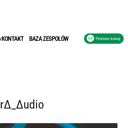
KONTAKT
BAZA ZESPOŁÓW
itrΔ_Δudio