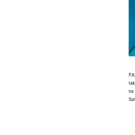
P.A
tak
na 
Sum