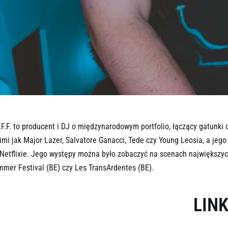
SONY DSC
.F.F. to producent i DJ o międzynarodowym portfolio, łączący gatunki
imi jak Major Lazer, Salvatore Ganacci, Tede czy Young Leosia, a jeg
Netflixie. Jego występy można było zobaczyć na scenach największych 
mer Festival (BE) czy Les TransArdentes (BE).
LINK