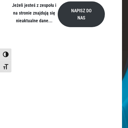
Jeżeli jesteś z zespołu i
NAPISZ DO
na stronie znajdują się
NAS
nieaktualne dane...
TOGGLE HIGH CONTRAST
TOGGLE FONT SIZE