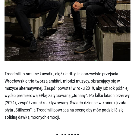
Treadmill to smutne kawałki, ciężkie riffy i nieoczywiste przejścia.
Wrocławskie trio tworzą ambitni, młodzi muzycy, obracający się w
muzyce alternatywnej. Zespół powstał w roku 2019, aby już rok później
wydać premierową EPkę zatytuowaną „Johnny”. Po kilku latach przerwy
(2024), zespół został reaktywowany. Światło dzienne w końcu ujrzała
płyta „Stillness”, a Treadmill powraca na scenę aby móc podzielić się
solidną dawką mocnych emocji.