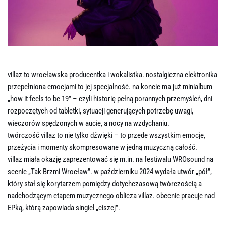
OLYMPUS DIGITAL CAMERA
villaz to wrocławska producentka i wokalistka. nostalgiczna elektronika
przepełniona emocjami to jej specjalność. na koncie ma już minialbum
„how it feels to be 19” – czyli historię pełną porannych przemyśleń, dni
rozpoczętych od tabletki, sytuacji generujących potrzebę uwagi,
wieczorów spędzonych w aucie, a nocy na wzdychaniu.
twórczość villaz to nie tylko dźwięki – to przede wszystkim emocje,
przeżycia i momenty skompresowane w jedną muzyczną całość.
villaz miała okazję zaprezentować się m.in. na festiwalu WROsound na
scenie „Tak Brzmi Wrocław”. w październiku 2024 wydała utwór „pół”,
który stał się korytarzem pomiędzy dotychczasową twórczością a
nadchodzącym etapem muzycznego oblicza villaz. obecnie pracuje nad
EPką, którą zapowiada singiel „ciszej”.