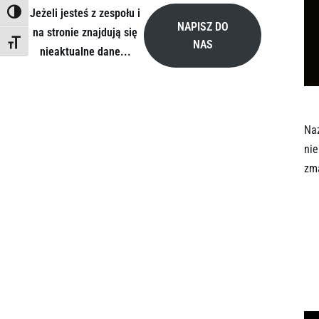
Jeżeli jesteś z zespołu i
TOGGLE HIGH CONTRAST
NAPISZ DO
na stronie znajdują się
NAS
TOGGLE FONT SIZE
nieaktualne dane...
Naz
nie
zma