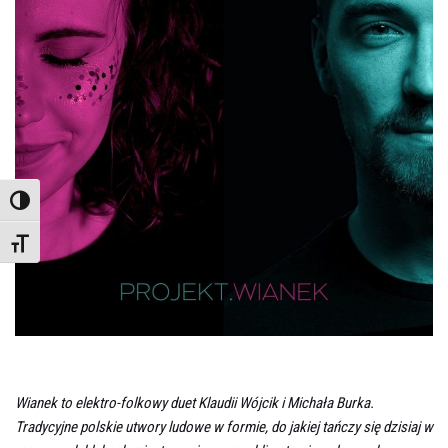
TOGGLE HIGH CONTRAST
TOGGLE FONT SIZE
Wianek to elektro-folkowy duet Klaudii Wójcik i Michała Burka.
Tradycyjne polskie utwory ludowe w formie, do jakiej tańczy się dzisiaj w