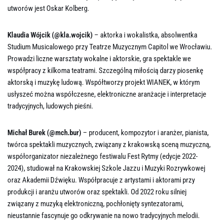
utworów jest Oskar Kolberg.
Klaudia Wójcik (@kla.wojcik)
– aktorka i wokalistka, absolwentka
Studium Musicalowego przy Teatrze Muzycznym Capitol we Wrocławiu.
Prowadzi liczne warsztaty wokalne i aktorskie, gra spektakle we
współpracy z kilkoma teatrami. Szczególną miłością darzy piosenkę
aktorską i muzykę ludową. Współtworzy projekt WIANEK, w którym
usłyszeć można współczesne, elektroniczne aranżacje i interpretacje
tradycyjnych, ludowych pieśni.
Michał Burek (@mch.bur)
– producent, kompozytor i aranżer, pianista,
twórca spektakli muzycznych, związany z krakowską sceną muzyczną,
współorganizator niezależnego festiwalu Fest Rytmy (edycje 2022-
2024), studiował na Krakowskiej Szkole Jazzu i Muzyki Rozrywkowej
oraz Akademii Dźwięku. Współpracuje z artystami i aktorami przy
produkcji i aranżu utworów oraz spektakli. Od 2022 roku silniej
związany z muzyką elektroniczną, pochłonięty syntezatorami,
nieustannie fascynuje go odkrywanie na nowo tradycyjnych melodii.