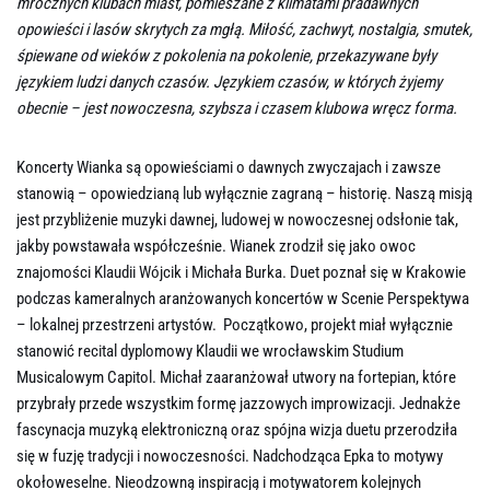
mrocznych klubach miast, pomieszane z klimatami pradawnych
opowieści i lasów skrytych za mgłą. Miłość, zachwyt, nostalgia, smutek,
śpiewane od wieków z pokolenia na pokolenie, przekazywane były
językiem ludzi danych czasów. Językiem czasów, w których żyjemy
obecnie – jest nowoczesna, szybsza i czasem klubowa wręcz forma.
Koncerty Wianka są opowieściami o dawnych zwyczajach i zawsze
stanowią – opowiedzianą lub wyłącznie zagraną – historię. Naszą misją
jest przybliżenie muzyki dawnej, ludowej w nowoczesnej odsłonie tak,
jakby powstawała współcześnie. Wianek zrodził się jako owoc
znajomości Klaudii Wójcik i Michała Burka. Duet poznał się w Krakowie
podczas kameralnych aranżowanych koncertów w Scenie Perspektywa
– lokalnej przestrzeni artystów. Początkowo, projekt miał wyłącznie
stanowić recital dyplomowy Klaudii we wrocławskim Studium
Musicalowym Capitol. Michał zaaranżował utwory na fortepian, które
przybrały przede wszystkim formę jazzowych improwizacji. Jednakże
fascynacja muzyką elektroniczną oraz spójna wizja duetu przerodziła
się w fuzję tradycji i nowoczesności. Nadchodząca Epka to motywy
okołoweselne. Nieodzowną inspiracją i motywatorem kolejnych