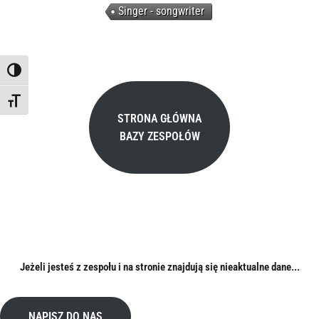
Singer - songwriter
TOGGLE HIGH CONTRAST
TOGGLE FONT SIZE
STRONA GŁÓWNA
BAZY ZESPOŁÓW
Jeżeli jesteś z zespołu i na stronie znajdują się nieaktualne dane...
NAPISZ DO NAS